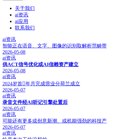
关于我们
ai资讯
ai应用
联系我们
ai资讯
智能正在语音、文字、图像的识别取解析范畴带
2026-05-08
ai资讯
供ACT信号优化或AI信赖资产建立
2026-05-08
ai资讯
2024岁首年月完成营业分荷兰成立
2026-05-07
ai资讯
录音文件经AI听记引擎处置后
2026-05-07
ai资讯
可能还有更多或创意新潮、或机能强劲的科技产
2026-05-07
ai资讯