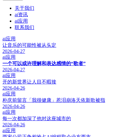
关于我们
ai资讯
ai应用
联系我们
ai应用
让音乐的可能性被从头定
2026-04-27
ai应用
一个可以或许理解和表达感情的“歌者”
2026-04-27
ai应用
开的新世界让人目不暇接
2026-04-26
ai应用
朴庆前留言「我很健康」惹泪崩洛天依新歌被指
2026-04-26
ai应用
每一次都加深了他对这座城市的
2026-04-26
ai应用
两家公司正争相抢占AI编程取企业东西市